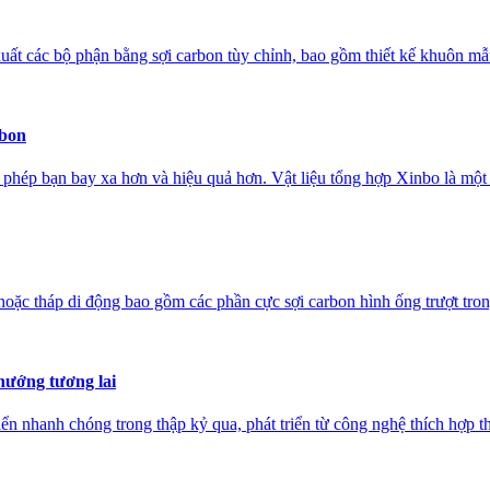
ất các bộ phận bằng sợi carbon tùy chỉnh, bao gồm thiết kế khuôn mẫu,
rbon
ho phép bạn bay xa hơn và hiệu quả hơn. Vật liệu tổng hợp Xinbo là một 
oặc tháp di động bao gồm các phần cực sợi carbon hình ống trượt trong 
hướng tương lai
iển nhanh chóng trong thập kỷ qua, phát triển từ công nghệ thích hợp t