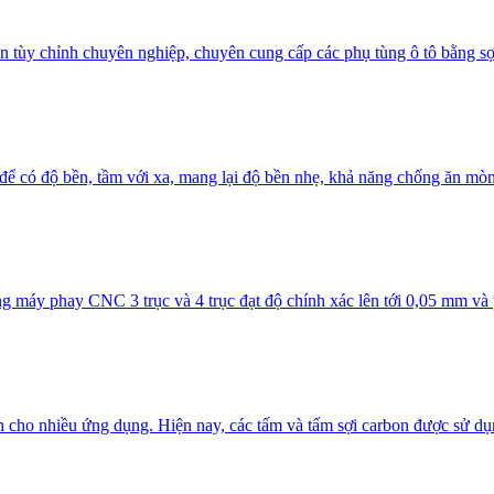
n tùy chỉnh chuyên nghiệp, chuyên cung cấp các phụ tùng ô tô bằng sợi 
ể có độ bền, tầm với xa, mang lại độ bền nhẹ, khả năng chống ăn mòn v
 máy phay CNC 3 trục và 4 trục đạt độ chính xác lên tới 0,05 mm và 
 cho nhiều ứng dụng. Hiện nay, các tấm và tấm sợi carbon được sử dụn