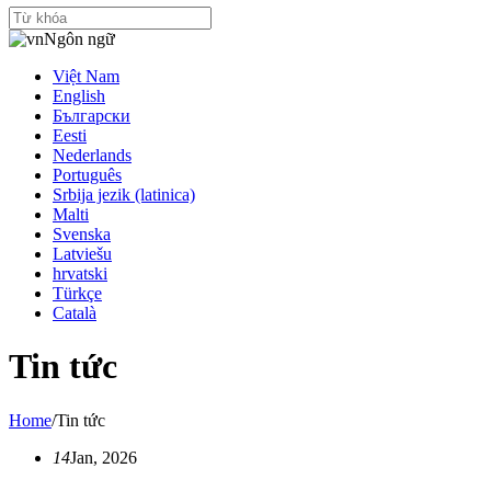
Ngôn ngữ
Việt Nam
English
Български
Eesti
Nederlands
Português
Srbija jezik (latinica)
Malti
Svenska
Latviešu
hrvatski
Türkçe
Català
Tin tức
Home
/
Tin tức
14
Jan, 2026