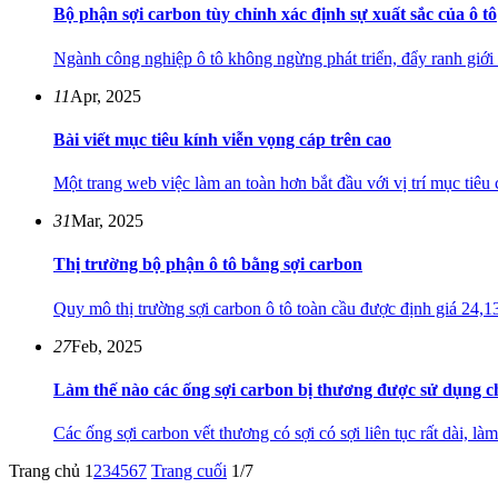
Bộ phận sợi carbon tùy chỉnh xác định sự xuất sắc của ô tô
Ngành công nghiệp ô tô không ngừng phát triển, đẩy ranh giới t
11
Apr, 2025
Bài viết mục tiêu kính viễn vọng cáp trên cao
Một trang web việc làm an toàn hơn bắt đầu với vị trí mục tiêu 
31
Mar, 2025
Thị trường bộ phận ô tô bằng sợi carbon
Quy mô thị trường sợi carbon ô tô toàn cầu được định giá 24,13
27
Feb, 2025
Làm thế nào các ống sợi carbon bị thương được sử dụng 
Các ống sợi carbon vết thương có sợi có sợi liên tục rất dài, l
Trang chủ
1
2
3
4
5
6
7
Trang cuối
1/7