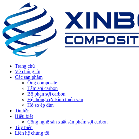
Trang chủ
Về chúng tôi
Các sản phẩm
Ống composite
Tấm sợi carbon
Bộ phận sợi carbon
Hệ thống cực kính thiên văn
Hồ sơ ép đùn
Tin tức
Hiểu biết
Công nghệ sản xuất sản phẩm sợi carbon
Tùy biến
Liên hệ chúng tôi