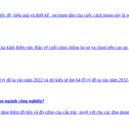
ốc độ, hiệu quả và thiết kế . tại trung tâm của cuộc cách mạng này là s
của kính thiên văn: Bảo vệ cuối cùng chống lại sự va chạm trên cao an t
 tỷ đô la vào năm 2022 và dự kiến ​​sẽ đạt 64,05 tỷ đô la vào năm 203
cho ngành công nghiệp?
àm tăng thêm độ bền và độ cứng của cấu trúc, tuyệt vời cho các ứng dụng 