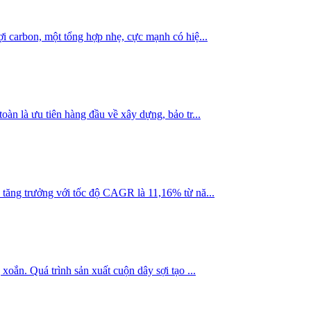
ợi carbon, một tổng hợp nhẹ, cực mạnh có hiệ...
oàn là ưu tiên hàng đầu về xây dựng, bảo tr...
2, tăng trưởng với tốc độ CAGR là 11,16% từ nă...
xoắn. Quá trình sản xuất cuộn dây sợi tạo ...