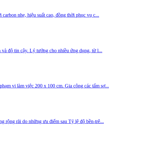
carbon nhẹ, hiệu suất cao, đồng thời phục vụ c...
à độ tin cậy. Lý tưởng cho nhiều ứng dụng, từ l...
phạm vi làm việc 200 x 100 cm. Gia công các tấm sợ...
g rộng rãi do những ưu điểm sau Tỷ lệ độ bền-trê...