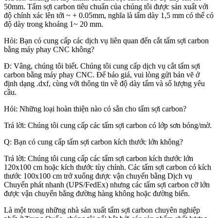
50mm. Tấm sợi carbon tiêu chuẩn của chúng tôi được sản xuất với
độ chính xác lên tới ~ + 0.05mm, nghĩa là tấm dày 1,5 mm có thể có
độ dày trong khoảng 1~ 20 mm.
Hỏi: Bạn có cung cấp các dịch vụ liên quan đến cắt tấm sợi carbon
bằng máy phay CNC không?
Đ: Vâng, chúng tôi biết. Chúng tôi cung cấp dịch vụ cắt tấm sợi
carbon bằng máy phay CNC. Để báo giá, vui lòng gửi bản vẽ ở
định dạng .dxf, cùng với thông tin về độ dày tấm và số lượng yêu
cầu.
Hỏi: Những loại hoàn thiện nào có sẵn cho tấm sợi carbon?
Trả lời: Chúng tôi cung cấp các tấm sợi carbon có lớp sơn bóng/mờ.
Q: Bạn có cung cấp tấm sợi carbon kích thước lớn không?
Trả lời: Chúng tôi cung cấp các tấm sợi carbon kích thước lớn
120x100 cm hoặc kích thước tùy chỉnh. Các tấm sợi carbon có kích
thước 100x100 cm trở xuống được vận chuyển bằng Dịch vụ
Chuyển phát nhanh (UPS/FedEx) nhưng các tấm sợi carbon cỡ lớn
được vận chuyển bằng đường hàng không hoặc đường biển.
Là một trong những nhà sản xuất tấm sợi carbon chuyên nghiệp