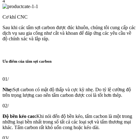
4
Cơ khí CNC
Sau khi các tấm sợi carbon được đúc khuôn, chúng tôi cung cấp các
dịch vụ sau gia công như cắt và khoan để đáp ứng các yêu cầu về
độ chính xác và lắp ráp.
Ưu điểm của tấm sợi carbon
01/
Nhẹ:
Sợi carbon có mật độ thấp và cực kỳ nhẹ. Do tỷ lệ cường độ
trên trọng lượng cao nên tấm carbon được coi là tốt hơn thép.
02/
Độ bền kéo cao:
Khi nói đến độ bền kéo, tấm cacbon là một trong
những loại bền nhất trong số tất cả các loại sợi và tấm thương mại
khác. Tấm carbon rất khó uốn cong hoặc kéo dài.
03/