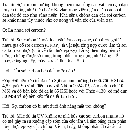
Trả lời: Sợi carbon thường không hiệu quả bằng các vật liệu đạn đạo
truyền thống như thép hoặc Kevlar trong việc ngăn chặn các loại
đạn tốc độ cao như súng ngắn. Khả năng chống đạn của sợi carbon
sẽ khác nhau tùy thuộc vào cỡ nòng và vận tốc của viên đạn.
Q: Là nhựa sợi carbon?
Trả lời: Sợi carbon là một loại vật liệu composite, còn được gọi là
nhựa gia cố sợi carbon (CFRP), là vật liệu tổng hợp được làm từ sợi
carbon và nhựa (chủ yếu là nhựa epoxy). Là vật liệu nhẹ, bền và
cứng, chúng được sử dụng trong nhiều ứng dụng như hàng thể
thao, công nghiệp, máy bay và linh kiện ô tô.
Hỏi: Tấm sợi carbon bền đến mức nào?
Đáp: Độ bền kéo tối đa của Sợi cacbon thường là 600-700 KSI (4-
4,8 Gpa). So sánh điều này với Nhôm 2024-T3, có mô đun chỉ 10
MSI và độ bền kéo tối đa là 65 KSI hoặc với Thép 4130, có mô đun
30 MSI và độ bền kéo tối đa là 125 KSI.
Hỏi: Sợi carbon có bị nứt dưới ánh nắng mặt trời không?
Trả lời: Mặc dù tia UV không tự phá hủy các sợi carbon nhưng nó
có thể gây ra sự xuống cấp sớm của các tấm và tấm bằng cách phân
hủy nhựa epoxy của chúng. Về mặt này, không phải tất cả các sản