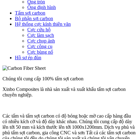
Ống tròn
Ống định hình
Tấm sợi carbon
Bộ phận sợi carbon
Hệ thống cực kính thiên văn
Cực cứu hộ
Cực làm sạch
Cực chụp ảnh
Cực công cụ
Cực bùng nổ
Hồ sơ ép đùn
Chúng tôi cung cấp 100% tấm sợi carbon
Xinbo Composites là nhà sản xuất và xuất khẩu tấm sợi carbon
chuyên nghiệp.
Các tấm và tấm sợi carbon có độ bóng hoặc mờ cao cấp hàng đầu
có nhiều kích cỡ và độ dày khác nhau. Chúng tôi cung cấp độ dày
lên tới 50 mm và kích thước lên tới 1000x1200mm. Dịch vụ phủ và
phủ tấm sợi carbon, gia công CNC và sơn Tất cả các tấm sợi carbon
của chúng tôi đều do chúng tôi sản xuất và chúng tôi vận chuyển