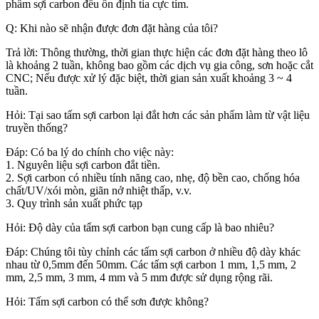
phẩm sợi carbon đều ổn định tia cực tím.
Q: Khi nào sẽ nhận được đơn đặt hàng của tôi?
Trả lời: Thông thường, thời gian thực hiện các đơn đặt hàng theo lô
là khoảng 2 tuần, không bao gồm các dịch vụ gia công, sơn hoặc cắt
CNC; Nếu được xử lý đặc biệt, thời gian sản xuất khoảng 3 ~ 4
tuần.
Hỏi: Tại sao tấm sợi carbon lại đắt hơn các sản phẩm làm từ vật liệu
truyền thống?
Đáp: Có ba lý do chính cho việc này:
1. Nguyên liệu sợi carbon đắt tiền.
2. Sợi carbon có nhiều tính năng cao, nhẹ, độ bền cao, chống hóa
chất/UV/xói mòn, giãn nở nhiệt thấp, v.v.
3. Quy trình sản xuất phức tạp
Hỏi: Độ dày của tấm sợi carbon bạn cung cấp là bao nhiêu?
Đáp: Chúng tôi tùy chỉnh các tấm sợi carbon ở nhiều độ dày khác
nhau từ 0,5mm đến 50mm. Các tấm sợi carbon 1 mm, 1,5 mm, 2
mm, 2,5 mm, 3 mm, 4 mm và 5 mm được sử dụng rộng rãi.
Hỏi: Tấm sợi carbon có thể sơn được không?