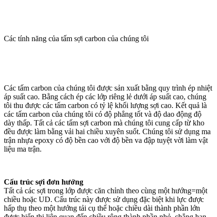
Các tính năng của tấm sợi carbon của chúng tôi
Các tấm carbon của chúng tôi được sản xuất bằng quy trình ép nhiệt
áp suất cao. Bằng cách ép các lớp riêng lẻ dưới áp suất cao, chúng
tôi thu được các tấm carbon có tỷ lệ khối lượng sợi cao. Kết quả là
các tấm carbon của chúng tôi có độ phẳng tốt và độ dao động độ
dày thấp. Tất cả các tấm sợi carbon mà chúng tôi cung cấp từ kho
đều được làm bằng vải hai chiều xuyên suốt. Chúng tôi sử dụng ma
trận nhựa epoxy có độ bền cao với độ bền va đập tuyệt vời làm vật
liệu ma trận.
Cấu trúc sợi đơn hướng
Tất cả các sợi trong lớp được căn chỉnh theo cùng một hướng=một
chiều hoặc UD. Cấu trúc này được sử dụng đặc biệt khi lực được
hấp thụ theo một hướng tải cụ thể hoặc chiều dài thành phần lớn
được hiển thị liên quan đến chiều rộng thành phần nhỏ, chẳng hạn