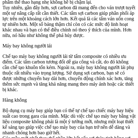
phẩm thể thao hạng nhẹ không hề bị chậm lại.
Tuy nhiên, gần đây hơn, sợi carbon đã mang đến cho ván trượt tuyết
một sự nâng cấp rất cần thiết. Các tấm sợi carbon giúp phân phối áp
lực trên một khoảng cách lớn hơn. Kết quả là các tấm ván uốn cong
tự nhiên hơn. Một số bảng thậm chí còn có các mức độ linh hoạt
khác nhau và bạn có thể điều chỉnh nó theo ý thích của mình. Hơn
nữa, nó hầu như không thể phá hủy được.
Máy bay không người lái
Chế tạo máy bay không người lái từ tấm composite có nhiều ưu
điểm. Các tấm carbon tương đối dễ gia công và cắt, do đó không
cần chế tạo khuôn tốn kém. Ngoài ra, máy bay không người lái phụ
thuộc rất nhiều vào trọng lượng. Sử dụng sợi carbon, bạn sẽ có
được những chuyến bay dài hơn, chuyển động chính xác hơn, tăng
thêm sức mạnh và tăng khả năng mang theo máy ảnh hoặc các thiết
bị khác.
Hàng không
Bộ dụng cụ máy bay giúp bạn có thể tự chế tạo chiếc máy bay hiệu
suất cao trong gara của mình. Mặc dù việc chế tạo máy bay bằng vật
liệu composite không phải là một ý tưởng mới, nhưng một loạt thiết
kế sáng tạo giúp việc chế tạo máy bay của bạn trở nên dễ dàng và
nhanh chóng hơn bao giờ hết.