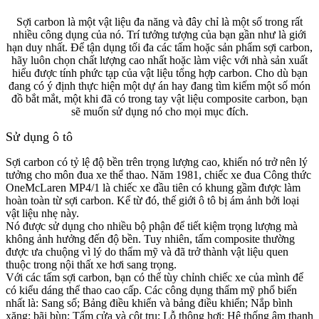
Sợi carbon là một vật liệu đa năng và đây chỉ là một số trong rất
nhiều công dụng của nó. Trí tưởng tượng của bạn gần như là giới
hạn duy nhất. Để tận dụng tối đa các tấm hoặc sản phẩm sợi carbon,
hãy luôn chọn chất lượng cao nhất hoặc làm việc với nhà sản xuất
hiểu được tính phức tạp của vật liệu tổng hợp carbon. Cho dù bạn
đang có ý định thực hiện một dự án hay đang tìm kiếm một số món
đồ bắt mắt, một khi đã có trong tay vật liệu composite carbon, bạn
sẽ muốn sử dụng nó cho mọi mục đích.
Sử dụng ô tô
Sợi carbon có tỷ lệ độ bền trên trọng lượng cao, khiến nó trở nên lý
tưởng cho môn đua xe thể thao. Năm 1981, chiếc xe đua Công thức
OneMcLaren MP4/1 là chiếc xe đầu tiên có khung gầm được làm
hoàn toàn từ sợi carbon. Kể từ đó, thế giới ô tô bị ám ảnh bởi loại
vật liệu nhẹ này.
Nó được sử dụng cho nhiều bộ phận để tiết kiệm trọng lượng mà
không ảnh hưởng đến độ bền. Tuy nhiên, tấm composite thường
được ưa chuộng vì lý do thẩm mỹ và đã trở thành vật liệu quen
thuộc trong nội thất xe hơi sang trọng.
Với các tấm sợi carbon, bạn có thể tùy chỉnh chiếc xe của mình để
có kiểu dáng thể thao cao cấp. Các công dụng thẩm mỹ phổ biến
nhất là: Sang số; Bảng điều khiển và bảng điều khiển; Nắp bình
xăng; bãi bùn; Tấm cửa và cột trụ; Lỗ thông hơi; Hệ thống âm thanh