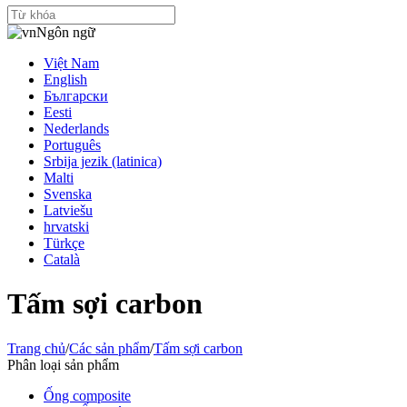
Ngôn ngữ
Việt Nam
English
Български
Eesti
Nederlands
Português
Srbija jezik (latinica)
Malti
Svenska
Latviešu
hrvatski
Türkçe
Català
Tấm sợi carbon
Trang chủ
/
Các sản phẩm
/
Tấm sợi carbon
Phân loại sản phẩm
Ống composite