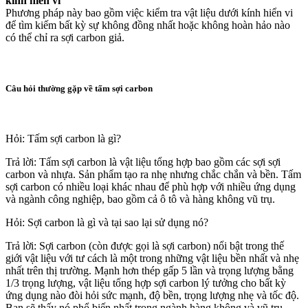
kính hiển vi
Phương pháp này bao gồm việc kiểm tra vật liệu dưới kính hiển vi
để tìm kiếm bất kỳ sự không đồng nhất hoặc không hoàn hảo nào
có thể chỉ ra sợi carbon giả.
Câu hỏi thường gặp về tấm sợi carbon
Hỏi: Tấm sợi carbon là gì?
Trả lời: Tấm sợi carbon là vật liệu tổng hợp bao gồm các sợi sợi
carbon và nhựa. Sản phẩm tạo ra nhẹ nhưng chắc chắn và bền. Tấm
sợi carbon có nhiều loại khác nhau để phù hợp với nhiều ứng dụng
và ngành công nghiệp, bao gồm cả ô tô và hàng không vũ trụ.
Hỏi: Sợi carbon là gì và tại sao lại sử dụng nó?
Trả lời: Sợi carbon (còn được gọi là sợi carbon) nổi bật trong thế
giới vật liệu với tư cách là một trong những vật liệu bền nhất và nhẹ
nhất trên thị trường. Mạnh hơn thép gấp 5 lần và trọng lượng bằng
1/3 trọng lượng, vật liệu tổng hợp sợi carbon lý tưởng cho bất kỳ
ứng dụng nào đòi hỏi sức mạnh, độ bền, trọng lượng nhẹ và tốc độ.
Bạn sẽ thấy nó phổ biến nhất trong ngành hàng không và vũ trụ,