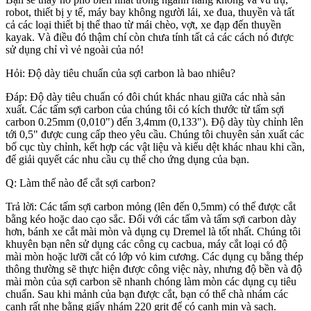
robot, thiết bị y tế, máy bay không người lái, xe đua, thuyền và tất
cả các loại thiết bị thể thao từ mái chèo, vợt, xe đạp đến thuyền
kayak. Và điều đó thậm chí còn chưa tính tất cả các cách nó được
sử dụng chỉ vì vẻ ngoài của nó!
Hỏi: Độ dày tiêu chuẩn của sợi carbon là bao nhiêu?
Đáp: Độ dày tiêu chuẩn có đôi chút khác nhau giữa các nhà sản
xuất. Các tấm sợi carbon của chúng tôi có kích thước từ tấm sợi
carbon 0.25mm (0,010") đến 3,4mm (0,133"). Độ dày tùy chỉnh lên
tới 0,5" được cung cấp theo yêu cầu. Chúng tôi chuyên sản xuất các
bố cục tùy chỉnh, kết hợp các vật liệu và kiểu dệt khác nhau khi cần,
để giải quyết các nhu cầu cụ thể cho ứng dụng của bạn.
Q: Làm thế nào để cắt sợi carbon?
Trả lời: Các tấm sợi carbon mỏng (lên đến 0,5mm) có thể được cắt
bằng kéo hoặc dao cạo sắc. Đối với các tấm và tấm sợi carbon dày
hơn, bánh xe cắt mài mòn và dụng cụ Dremel là tốt nhất. Chúng tôi
khuyên bạn nên sử dụng các công cụ cacbua, máy cắt loại có độ
mài mòn hoặc lưỡi cắt có lớp vỏ kim cương. Các dụng cụ bằng thép
thông thường sẽ thực hiện được công việc này, nhưng độ bền và độ
mài mòn của sợi carbon sẽ nhanh chóng làm mòn các dụng cụ tiêu
chuẩn. Sau khi mảnh của bạn được cắt, bạn có thể chà nhám các
cạnh rất nhẹ bằng giấy nhám 220 grit để có cạnh mịn và sạch.