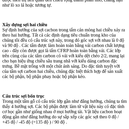
như lò xo lá hoặc tương tự.
Xây dựng sợi hai chiều
Sự định hướng của sợi cacbon trong tấm cán mỏng hai chiều xảy ra
theo hai hướng. Tất cả các định dạng tiêu chuẩn trong kho của
chúng tôi đều có cấu trúc sợi này, trong đó góc sợi với nhau là 0 độ
và 90 độ . Các tấm được làm hoàn toàn bằng vải carbon chất lượng
cao - đây còn được gọi là tấm CFRP hoàn toàn bằng vải. Các lớp
trên cùng của các tấm carbon có vải với kiểu dệt chéo 2/2, mang lại
cho bạn hiệu ứng chiều sâu trang nhã với kiểu dáng carbon đặc
trưng. Bề mặt trống với một chút ánh sáng. Do đặc tính tuyệt vời
của tấm sợi carbon hai chiều, chúng đặc biệt thích hợp để sản xuất
các bộ phận, bộ phận phay hoặc bộ phận kéo.
Cấu trúc sợi bốn trục
Trong một tấm gỗ có cấu trúc lớp gần như đẳng hướng, chúng ta tìm
thấy 4 hướng sợi. Các bộ phận được làm từ vật liệu này có đặc tính
cơ học gần như giống nhau ở mọi hướng tải. Vật liệu cacbon hoạt
động gần như đẳng hướng do sự sắp xếp các góc sợi theo 0 độ /
+45 độ / -45 độ (=135 độ ) / 90 độ .