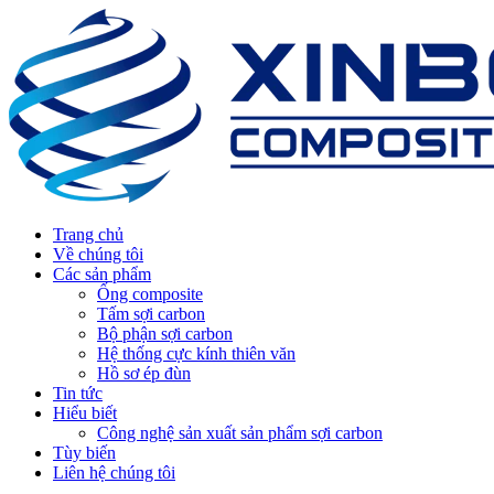
Trang chủ
Về chúng tôi
Các sản phẩm
Ống composite
Tấm sợi carbon
Bộ phận sợi carbon
Hệ thống cực kính thiên văn
Hồ sơ ép đùn
Tin tức
Hiểu biết
Công nghệ sản xuất sản phẩm sợi carbon
Tùy biến
Liên hệ chúng tôi