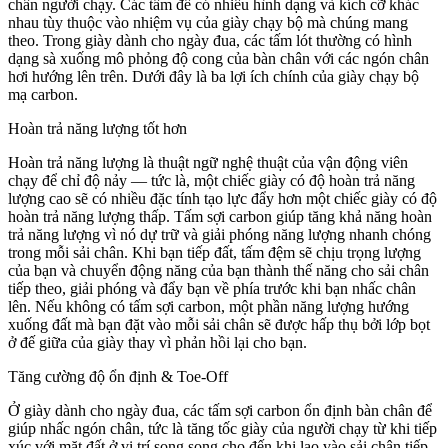
chân người chạy. Các tấm đế có nhiều hình dạng và kích cỡ khác
nhau tùy thuộc vào nhiệm vụ của giày chạy bộ mà chúng mang
theo. Trong giày dành cho ngày đua, các tấm lót thường có hình
dạng sà xuống mô phỏng độ cong của bàn chân với các ngón chân
hơi hướng lên trên. Dưới đây là ba lợi ích chính của giày chạy bộ
mạ carbon.
Hoàn trả năng lượng tốt hơn
Hoàn trả năng lượng là thuật ngữ nghệ thuật của vận động viên
chạy để chỉ độ nảy — tức là, một chiếc giày có độ hoàn trả năng
lượng cao sẽ có nhiều đặc tính tạo lực đẩy hơn một chiếc giày có độ
hoàn trả năng lượng thấp. Tấm sợi carbon giúp tăng khả năng hoàn
trả năng lượng vì nó dự trữ và giải phóng năng lượng nhanh chóng
trong mỗi sải chân. Khi bạn tiếp đất, tấm đệm sẽ chịu trọng lượng
của bạn và chuyển động năng của bạn thành thế năng cho sải chân
tiếp theo, giải phóng và đẩy bạn về phía trước khi bạn nhấc chân
lên. Nếu không có tấm sợi carbon, một phần năng lượng hướng
xuống đất mà bạn đặt vào mỗi sải chân sẽ được hấp thụ bởi lớp bọt
ở đế giữa của giày thay vì phản hồi lại cho bạn.
Tăng cường độ ổn định & Toe-Off
Ở giày dành cho ngày đua, các tấm sợi carbon ổn định bàn chân để
giúp nhấc ngón chân, tức là tăng tốc giày của người chạy từ khi tiếp
xúc với mặt đất ở vị trí song song cho đến khi lao vào sải chân tiếp