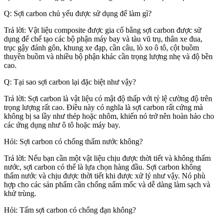
Q: Sợi carbon chủ yếu được sử dụng để làm gì?
Trả lời: Vật liệu composite được gia cố bằng sợi carbon được sử
dụng để chế tạo các bộ phận máy bay và tàu vũ trụ, thân xe đua,
trục gậy đánh gôn, khung xe đạp, cần câu, lò xo ô tô, cột buồm
thuyền buồm và nhiều bộ phận khác cần trọng lượng nhẹ và độ bền
cao.
Q: Tại sao sợi carbon lại đặc biệt như vậy?
Trả lời: Sợi carbon là vật liệu có mật độ thấp với tỷ lệ cường độ trên
trọng lượng rất cao. Điều này có nghĩa là sợi carbon rất cứng mà
không bị sa lầy như thép hoặc nhôm, khiến nó trở nên hoàn hảo cho
các ứng dụng như ô tô hoặc máy bay.
Hỏi: Sợi carbon có chống thấm nước không?
Trả lời: Nếu bạn cần một vật liệu chịu được thời tiết và không thấm
nước, sợi carbon có thể là lựa chọn hàng đầu. Sợi carbon không
thấm nước và chịu được thời tiết khi được xử lý như vậy. Nó phù
hợp cho các sản phẩm cần chống nấm mốc và dễ dàng làm sạch và
khử trùng.
Hỏi: Tấm sợi carbon có chống đạn không?