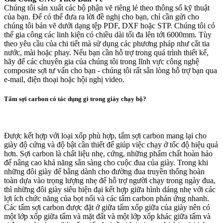
Chúng tôi sản xuất các bộ phận vẽ riêng lẻ theo thông số kỹ thuật
của bạn. Để có thể đưa ra lời đề nghị cho bạn, chỉ cần gửi cho
chúng tôi bản vẽ dưới dạng tệp PDF, DXF hoặc STP. Chúng tôi có
thể gia công các linh kiện có chiều dài tối đa lên tới 6000mm. Tùy
theo yêu cầu của chi tiết mà sử dụng các phương pháp như cắt tia
nước, mài hoặc phay. Nếu bạn cần hỗ trợ trong quá trình thiết kế,
hãy để các chuyên gia của chúng tôi trong lĩnh vực công nghệ
composite sợi tư vấn cho bạn - chúng tôi rất sẵn lòng hỗ trợ bạn qua
e-mail, điện thoại hoặc hội nghị video.
Tấm sợi carbon có tác dụng gì trong giày chạy bộ?
Được kết hợp với loại xốp phù hợp, tấm sợi carbon mang lại cho
giày độ cứng và độ bật cần thiết để giúp việc chạy ở tốc độ hiệu quả
hơn. Sợi carbon là chất liệu nhẹ, cứng, những phẩm chất hoàn hảo
để nâng cao khả năng sẵn sàng cho cuộc đua của giày. Trong khi
những đôi giày đế bằng dành cho đường đua truyền thống hoàn
toàn dựa vào trọng lượng nhẹ để hỗ trợ người chạy trong ngày đua,
thì những đôi giày siêu hiện đại kết hợp giữa hình dáng nhẹ với các
lợi ích chức năng của bọt nổi và các tấm carbon phản ứng nhanh.
Các tấm sợi carbon được đặt ở giữa tấm xốp giữa của giày nên có
một lớp xốp giữa tấm và mặt đất và một lớp xốp khác giữa tấm và