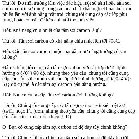
Trả lời: Do môi trường làm việc đặc biệt, một số tấm hoặc tấm sợi
carbon được sử dụng trong các hóa chất khắc nghiệt hoặc tiếp xúc
nhiều lần với ánh nắng mặt trời, chúng tôi cung cấp các lớp phủ
trong hoặc có màu để kéo dài tuổi thọ làm việc.
Hỏi: Khả năng chịu nhiệt của tấm sợi carbon là gì?
Trả lời: Tấm sợi carbon có khả năng chịu nhiệt lên tới 70oC.
Hỏi: Các tấm sợi carbon thuộc loại gần như đẳng hướng có sẵn
không?
Đáp: Chúng tôi cung cấp tấm sợi carbon với các lớp được định
hướng ở {{0}}/90 độ, nhưng theo yêu cầu, chúng tôi cũng cung
cấp các tấm sợi carbon với các lớp được định hướng ở 0/90/-45/{{
5}} độ cụ thể là các tấm sợi cacbon bán đẳng hướng.
Hỏi: Bạn có cung cấp tấm sợi carbon đơn hướng không?
Trả lời: Chúng tôi cung cấp các tấm sợi carbon với kiểu dệt 2/2
(twill) hoặc 1/1 (trơn) nhưng theo yêu cầu, chúng tôi cũng cung cấp
các tấm sợi carbon một chiều (UD).
Q: Bạn có cung cấp tấm sợi carbon có độ dày tùy chỉnh không?
Trả lời: Chúng tôi tùy chỉnh các tấm sợi carbon có độ dày lên tới